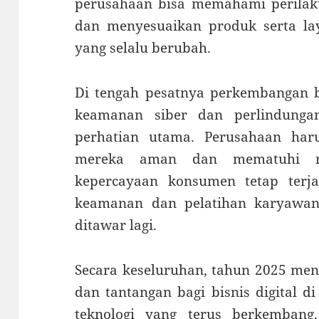
perusahaan bisa memahami perilak
dan menyesuaikan produk serta la
yang selalu berubah.
Di tengah pesatnya perkembangan bis
keamanan siber dan perlindunga
perhatian utama. Perusahaan ha
mereka aman dan mematuhi re
kepercayaan konsumen tetap terjag
keamanan dan pelatihan karyawan
ditawar lagi.
Secara keseluruhan, tahun 2025 men
dan tantangan bagi bisnis digital d
teknologi yang terus berkembang