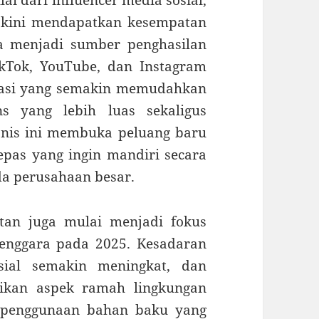
ai dari influencer media sosial,
 kini mendapatkan kesempatan
a menjadi sumber penghasilan
TikTok, YouTube, dan Instagram
sasi yang semakin memudahkan
s yang lebih luas sekaligus
nis ini membuka peluang baru
pas yang ingin mandiri secara
da perusahaan besar.
utan juga mulai menjadi fokus
Tenggara pada 2025. Kesadaran
ial semakin meningkat, dan
sikan aspek ramah lingkungan
i penggunaan bahan baku yang