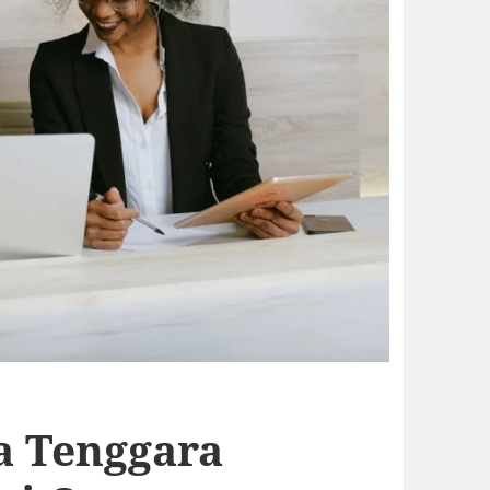
ia Tenggara