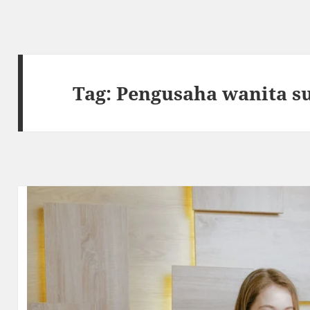
Tag:
Pengusaha wanita su