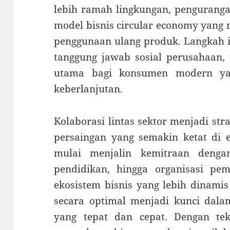
lebih ramah lingkungan, penguranga
model bisnis circular economy yang
penggunaan ulang produk. Langkah in
tanggung jawab sosial perusahaan, 
utama bagi konsumen modern ya
keberlanjutan.
Kolaborasi lintas sektor menjadi st
persaingan yang semakin ketat di e
mulai menjalin kemitraan dengan
pendidikan, hingga organisasi pe
ekosistem bisnis yang lebih dinamis
secara optimal menjadi kunci dala
yang tepat dan cepat. Dengan tekn