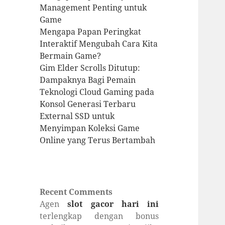
Management Penting untuk
Game
Mengapa Papan Peringkat
Interaktif Mengubah Cara Kita
Bermain Game?
Gim Elder Scrolls Ditutup:
Dampaknya Bagi Pemain
Teknologi Cloud Gaming pada
Konsol Generasi Terbaru
External SSD untuk
Menyimpan Koleksi Game
Online yang Terus Bertambah
Recent Comments
Agen
slot gacor hari ini
terlengkap dengan bonus