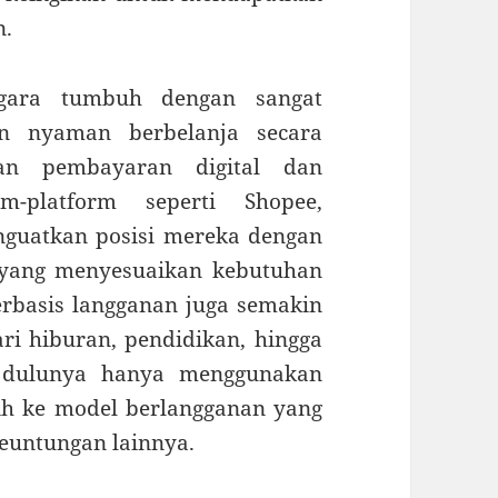
n.
ggara tumbuh dengan sangat
in nyaman berbelanja secara
an pembayaran digital dan
m-platform seperti Shopee,
guatkan posisi mereka dengan
n yang menyesuaikan kebutuhan
berbasis langganan juga semakin
ari hiburan, pendidikan, hingga
ng dulunya hanya menggunakan
alih ke model berlangganan yang
euntungan lainnya.