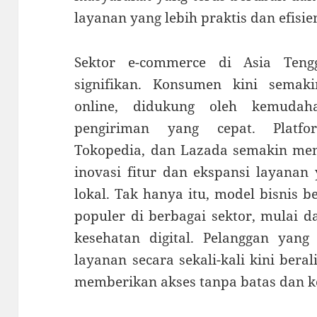
layanan yang lebih praktis dan efisie
Sektor e-commerce di Asia Ten
signifikan. Konsumen kini semak
online, didukung oleh kemudah
pengiriman yang cepat. Platfor
Tokopedia, dan Lazada semakin men
inovasi fitur dan ekspansi layana
lokal. Tak hanya itu, model bisnis 
populer di berbagai sektor, mulai d
kesehatan digital. Pelanggan ya
layanan secara sekali-kali kini ber
memberikan akses tanpa batas dan k