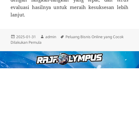
evaluasi hasilnya untuk meraih kesuksesan lebih
lanjut.
Diposkan
Penulis
Tag
2025-01-31
admin
Peluang Bisnis Online yang Cocok
pada
Dilakukan Pemula