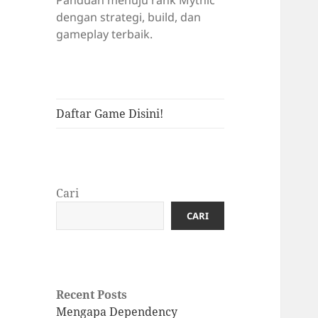
Panduan menuju rank Mythic
dengan strategi, build, dan
gameplay terbaik.
Daftar Game Disini!
Cari
CARI
Recent Posts
Mengapa Dependency