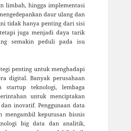
n limbah, hingga implementasi
 mengedepankan daur ulang dan
i tidak hanya penting dari sisi
tetapi juga menjadi daya tarik
ng semakin peduli pada isu
rategi penting untuk menghadapi
ra digital. Banyak perusahaan
 startup teknologi, lembaga
merintahan untuk menciptakan
 dan inovatif. Penggunaan data
m mengambil keputusan bisnis
ologi big data dan analitik,