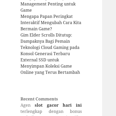
Management Penting untuk
Game
Mengapa Papan Peringkat
Interaktif Mengubah Cara Kita
Bermain Game?
Gim Elder Scrolls Ditutup:
Dampaknya Bagi Pemain
Teknologi Cloud Gaming pada
Konsol Generasi Terbaru
External SSD untuk
Menyimpan Koleksi Game
Online yang Terus Bertambah
Recent Comments
Agen
slot gacor hari ini
terlengkap dengan bonus