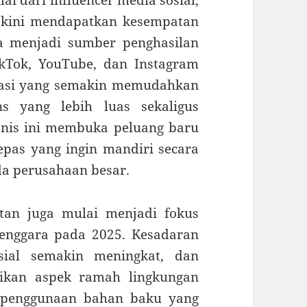
ai dari influencer media sosial,
 kini mendapatkan kesempatan
a menjadi sumber penghasilan
TikTok, YouTube, dan Instagram
sasi yang semakin memudahkan
s yang lebih luas sekaligus
nis ini membuka peluang baru
pas yang ingin mandiri secara
da perusahaan besar.
utan juga mulai menjadi fokus
Tenggara pada 2025. Kesadaran
ial semakin meningkat, dan
sikan aspek ramah lingkungan
i penggunaan bahan baku yang