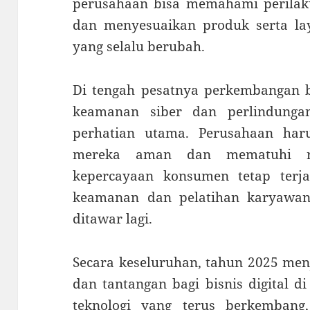
perusahaan bisa memahami perilak
dan menyesuaikan produk serta la
yang selalu berubah.
Di tengah pesatnya perkembangan bis
keamanan siber dan perlindunga
perhatian utama. Perusahaan ha
mereka aman dan mematuhi re
kepercayaan konsumen tetap terjag
keamanan dan pelatihan karyawan
ditawar lagi.
Secara keseluruhan, tahun 2025 men
dan tantangan bagi bisnis digital d
teknologi yang terus berkembang