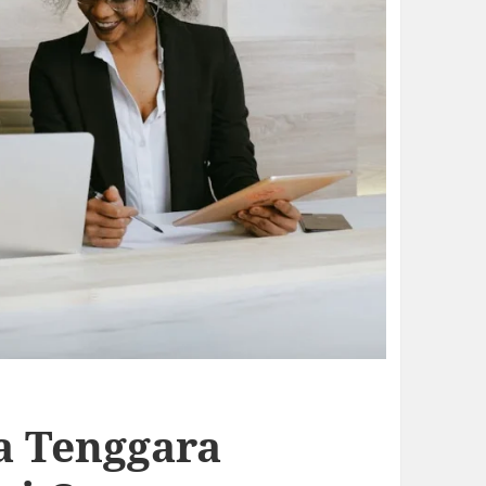
ia Tenggara