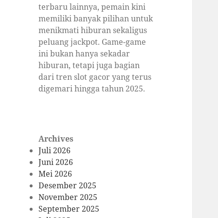
terbaru lainnya, pemain kini
memiliki banyak pilihan untuk
menikmati hiburan sekaligus
peluang jackpot. Game-game
ini bukan hanya sekadar
hiburan, tetapi juga bagian
dari tren slot gacor yang terus
digemari hingga tahun 2025.
Archives
Juli 2026
Juni 2026
Mei 2026
Desember 2025
November 2025
September 2025