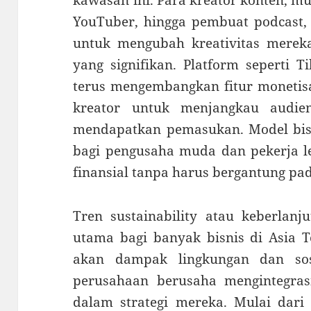
kawasan ini. Para kreator konten, mul
YouTuber, hingga pembuat podcast,
untuk mengubah kreativitas merek
yang signifikan. Platform seperti 
terus mengembangkan fitur moneti
kreator untuk menjangkau audien
mendapatkan pemasukan. Model bis
bagi pengusaha muda dan pekerja le
finansial tanpa harus bergantung pa
Tren sustainability atau keberlanj
utama bagi banyak bisnis di Asia 
akan dampak lingkungan dan sos
perusahaan berusaha mengintegra
dalam strategi mereka. Mulai dar