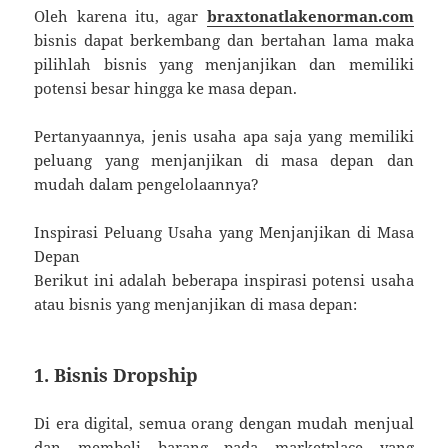
Oleh karena itu, agar
braxtonatlakenorman.com
bisnis dapat berkembang dan bertahan lama maka
pilihlah bisnis yang menjanjikan dan memiliki
potensi besar hingga ke masa depan.
Pertanyaannya, jenis usaha apa saja yang memiliki
peluang yang menjanjikan di masa depan dan
mudah dalam pengelolaannya?
Inspirasi Peluang Usaha yang Menjanjikan di Masa
Depan
Berikut ini adalah beberapa inspirasi potensi usaha
atau bisnis yang menjanjikan di masa depan:
1. Bisnis Dropship
Di era digital, semua orang dengan mudah menjual
dan membeli barang pada marketplace yang