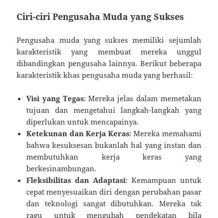
Ciri-ciri Pengusaha Muda yang Sukses
Pengusaha muda yang sukses memiliki sejumlah
karakteristik yang membuat mereka unggul
dibandingkan pengusaha lainnya. Berikut beberapa
karakteristik khas pengusaha muda yang berhasil:
Visi yang Tegas
: Mereka jelas dalam memetakan
tujuan dan mengetahui langkah-langkah yang
diperlukan untuk mencapainya.
Ketekunan dan Kerja Keras
: Mereka memahami
bahwa kesuksesan bukanlah hal yang instan dan
membutuhkan kerja keras yang
berkesinambungan.
Fleksibilitas dan Adaptasi
: Kemampuan untuk
cepat menyesuaikan diri dengan perubahan pasar
dan teknologi sangat dibutuhkan. Mereka tak
ragu untuk mengubah pendekatan bila