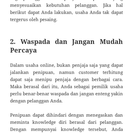
menyesuaikan kebutuhan pelanggan. Jika hal
berikut dapat Anda lakukan, usaha Anda tak dapat
tergerus oleh pesaing.
2. Waspada dan Jangan Mudah
Percaya
Dalam usaha online, bukan penjaja saja yang dapat
jalankan penipuan, namun customer terhitung
dapat saja menipu penjaja dengan berbagai cara.
Maka berasal dari itu, Anda sebagai pemilik usaha
perlu benar-benar waspada dan jangan enteng yakin
dengan pelanggan Anda.
Penipuan dapat dihindari dengan menegaskan dan
meminta knowledge diri berasal dari pelanggan.
Dengan mempunyai knowledge tersebut, Anda