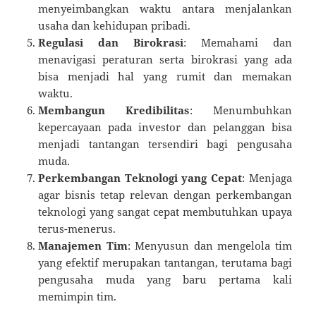
menyeimbangkan waktu antara menjalankan
usaha dan kehidupan pribadi.
Regulasi dan Birokrasi
: Memahami dan
menavigasi peraturan serta birokrasi yang ada
bisa menjadi hal yang rumit dan memakan
waktu.
Membangun Kredibilitas
: Menumbuhkan
kepercayaan pada investor dan pelanggan bisa
menjadi tantangan tersendiri bagi pengusaha
muda.
Perkembangan Teknologi yang Cepat
: Menjaga
agar bisnis tetap relevan dengan perkembangan
teknologi yang sangat cepat membutuhkan upaya
terus-menerus.
Manajemen Tim
: Menyusun dan mengelola tim
yang efektif merupakan tantangan, terutama bagi
pengusaha muda yang baru pertama kali
memimpin tim.