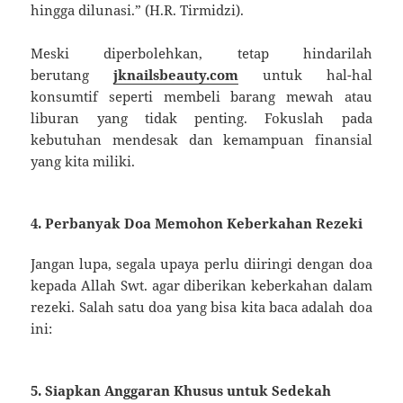
hingga dilunasi.” (H.R. Tirmidzi).
Meski diperbolehkan, tetap hindarilah
berutang
jknailsbeauty.com
untuk hal-hal
konsumtif seperti membeli barang mewah atau
liburan yang tidak penting. Fokuslah pada
kebutuhan mendesak dan kemampuan finansial
yang kita miliki.
4. Perbanyak Doa Memohon Keberkahan Rezeki
Jangan lupa, segala upaya perlu diiringi dengan doa
kepada Allah Swt. agar diberikan keberkahan dalam
rezeki. Salah satu doa yang bisa kita baca adalah doa
ini:
5. Siapkan Anggaran Khusus untuk Sedekah