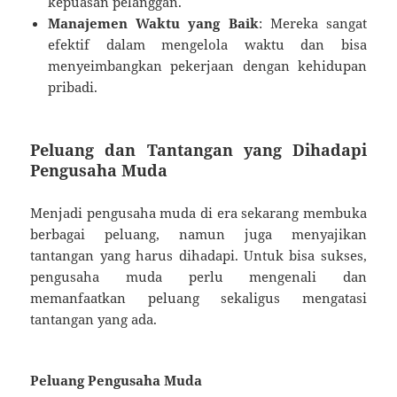
kepuasan pelanggan.
Manajemen Waktu yang Baik
: Mereka sangat
efektif dalam mengelola waktu dan bisa
menyeimbangkan pekerjaan dengan kehidupan
pribadi.
Peluang dan Tantangan yang Dihadapi
Pengusaha Muda
Menjadi pengusaha muda di era sekarang membuka
berbagai peluang, namun juga menyajikan
tantangan yang harus dihadapi. Untuk bisa sukses,
pengusaha muda perlu mengenali dan
memanfaatkan peluang sekaligus mengatasi
tantangan yang ada.
Peluang Pengusaha Muda