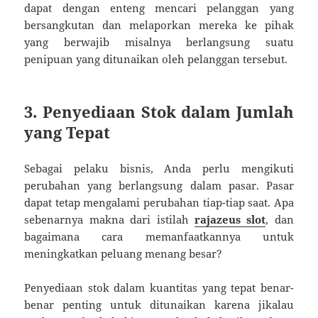
dapat dengan enteng mencari pelanggan yang
bersangkutan dan melaporkan mereka ke pihak
yang berwajib misalnya berlangsung suatu
penipuan yang ditunaikan oleh pelanggan tersebut.
3. Penyediaan Stok dalam Jumlah
yang Tepat
Sebagai pelaku bisnis, Anda perlu mengikuti
perubahan yang berlangsung dalam pasar. Pasar
dapat tetap mengalami perubahan tiap-tiap saat. Apa
sebenarnya makna dari istilah
rajazeus slot
, dan
bagaimana cara memanfaatkannya untuk
meningkatkan peluang menang besar?
Penyediaan stok dalam kuantitas yang tepat benar-
benar penting untuk ditunaikan karena jikalau