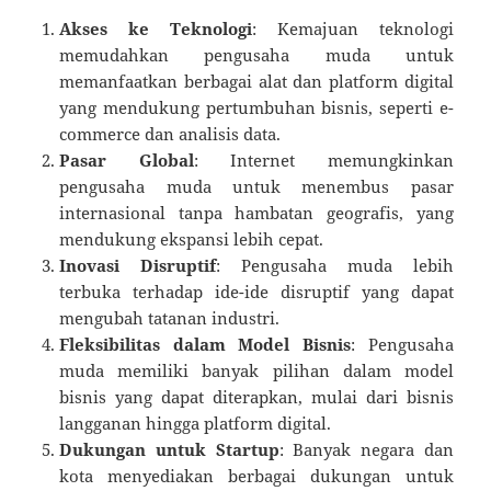
Akses ke Teknologi
: Kemajuan teknologi
memudahkan pengusaha muda untuk
memanfaatkan berbagai alat dan platform digital
yang mendukung pertumbuhan bisnis, seperti e-
commerce dan analisis data.
Pasar Global
: Internet memungkinkan
pengusaha muda untuk menembus pasar
internasional tanpa hambatan geografis, yang
mendukung ekspansi lebih cepat.
Inovasi Disruptif
: Pengusaha muda lebih
terbuka terhadap ide-ide disruptif yang dapat
mengubah tatanan industri.
Fleksibilitas dalam Model Bisnis
: Pengusaha
muda memiliki banyak pilihan dalam model
bisnis yang dapat diterapkan, mulai dari bisnis
langganan hingga platform digital.
Dukungan untuk Startup
: Banyak negara dan
kota menyediakan berbagai dukungan untuk