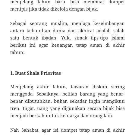
menjelang tahun baru bisa membuat dompet
menipis jika tidak dikelola dengan bijak.
Sebagai seorang muslim, menjaga keseimbangan
antara kebutuhan dunia dan akhirat adalah salah
satu bentuk ibadah. Yuk, simak tips-tips islami
berikut ini agar keuangan tetap aman di akhir
tahun!
1. Buat Skala Prioritas
Menjelang akhir tahun, tawaran diskon sering
menggoda. Sebaiknya, belilah barang yang benar-
benar dibutuhkan, bukan sekadar ingin mengikuti
tren. Ingat, uang yang digunakan secara bijak bisa
menjadi berkah untuk keluarga dan orang lain.
Nah Sahabat, agar isi dompet tetap aman di akhir