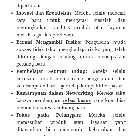
diperlukan.
Inovasi dan Kreativitas
: Mereka selalu mencari
cara baru untuk mengatasi masalah dan
meningkatkan kualitas produk atau layanan
mereka agar tetap relevan.
Berani Mengambil Risiko
: Pengusaha muda
sukses tidak takut menghadapi risiko yang telah
dihitung dengan matang untuk menciptakan
peluang baru.
Pembelajar Seumur Hidup
: Mereka selalu
berusaha untuk memperoleh pengetahuan dan
keterampilan baru agar tetap kompetitif di pasar.
Kemampuan dalam Networking
: Mereka tahu
bahwa membangun
relasi bisnis
yang kuat bisa
membuka banyak peluang baru.
Fokus pada Pelanggan
: Mereka selalu
memastikan produk atau layanan yang
ditawarkan bisa memenuhi kebutuhan dan