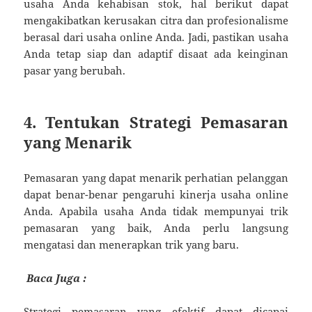
usaha Anda kehabisan stok, hal berikut dapat
mengakibatkan kerusakan citra dan profesionalisme
berasal dari usaha online Anda. Jadi, pastikan usaha
Anda tetap siap dan adaptif disaat ada keinginan
pasar yang berubah.
4. Tentukan Strategi Pemasaran
yang Menarik
Pemasaran yang dapat menarik perhatian pelanggan
dapat benar-benar pengaruhi kinerja usaha online
Anda. Apabila usaha Anda tidak mempunyai trik
pemasaran yang baik, Anda perlu langsung
mengatasi dan menerapkan trik yang baru.
Baca Juga :
Strategi pemasaran yang efektif dapat dicapai