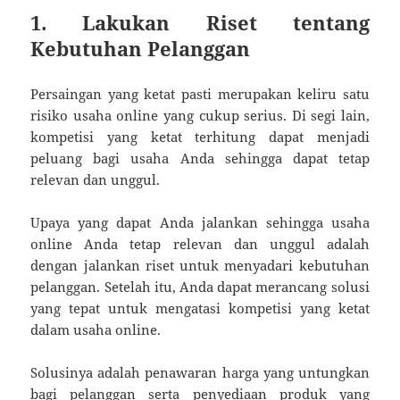
1. Lakukan Riset tentang
Kebutuhan Pelanggan
Persaingan yang ketat pasti merupakan keliru satu
risiko usaha online yang cukup serius. Di segi lain,
kompetisi yang ketat terhitung dapat menjadi
peluang bagi usaha Anda sehingga dapat tetap
relevan dan unggul.
Upaya yang dapat Anda jalankan sehingga usaha
online Anda tetap relevan dan unggul adalah
dengan jalankan riset untuk menyadari kebutuhan
pelanggan. Setelah itu, Anda dapat merancang solusi
yang tepat untuk mengatasi kompetisi yang ketat
dalam usaha online.
Solusinya adalah penawaran harga yang untungkan
bagi pelanggan serta penyediaan produk yang