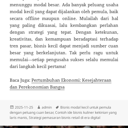
menunggu modal besar. Ada banyak peluang usaha
modal kecil yang dapat dijalankan oleh pemula, baik
secara offline maupun online. Mulailah dari hal
yang paling dikuasai, lalu kembangkan perlahan
dengan strategi yang tepat. Dengan ketekunan,
kreativitas, dan kemampuan beradaptasi terhadap
tren pasar, bisnis kecil dapat menjadi sumber cuan
besar yang berkelanjutan. Tak perlu ragu untuk
memulai—setiap pengusaha sukses selalu memulai
dari langkah kecil pertama!
Baca Juga:
Pertumbuhan Ekonomi: Kesejahteraan
dan Perekonomian Bangsa
Diposkan
Penulis
Tag
2025-11-25
admin
Bisnis modal kecil untuk pemula
pada
dengan peluang cuan besar
,
Contoh ide bisnis kuliner kekinian yang
laris manis
,
Strategi pemasaran bisnis retail di era digital